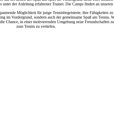
s unter der Anleitung erfahren­er Train­er. Die Camps find­en an unseren S
nende Möglichkeit für junge Ten­nis­begeis­terte, ihre Fähigkeit­en zu v
ain­ing im Vorder­grund, sondern auch der gemein­same Spaß am Tennis.
W
die Chance, in ein­er motivieren­den Umge­bung neue Fre­und­schaften zu 
zum Tennis zu vertiefen.