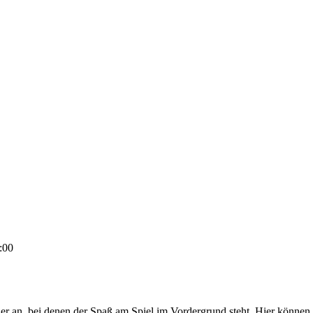
:00
 an, bei denen der Spaß am Spiel im Vorder­grund ste­ht. Hier kön­nen die