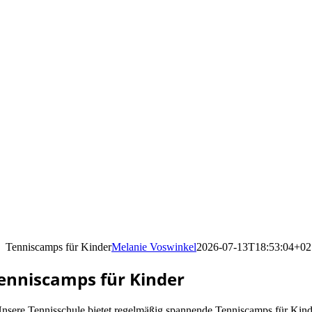
Tenniscamps für Kinder
Melanie Voswinkel
2026-07-13T18:53:04+02
enniscamps für Kinder
nsere Tennis­schule bietet regelmäßig span­nende Ten­nis­camps für Kinder