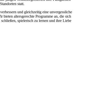
tan­dorten statt.
erbessern und gle­ichzeit­ig eine unvergessliche
ir bieten alters­gerechte Pro­gramme an, die sich
schließen, spielerisch zu ler­nen und ihre Liebe