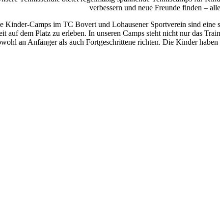
verbessern und neue Fre­unde find­en – alle
e Kinder-Camps im TC Bovert und Lohausen­er Sportvere­in sind eine span­
eit auf dem Platz zu erleben. In unseren Camps ste­ht nicht nur das Tr
owohl an Anfänger als auch Fort­geschrit­tene richt­en. Die Kinder haben 